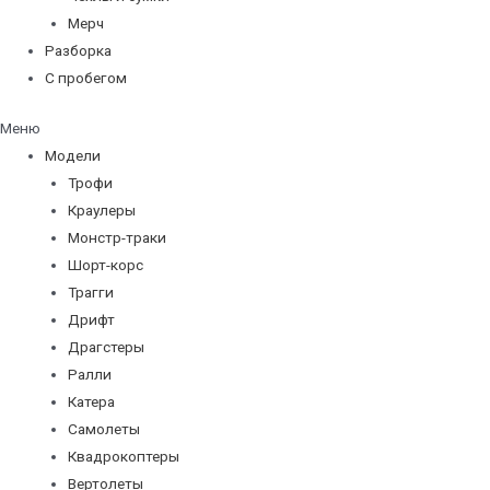
Мерч
Разборка
С пробегом
Меню
Модели
Трофи
Краулеры
Монстр-траки
Шорт-корс
Трагги
Дрифт
Драгстеры
Ралли
Катера
Самолеты
Квадрокоптеры
Вертолеты