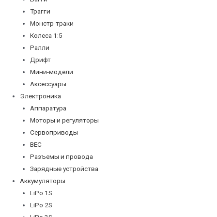
Трагги
Монстр-траки
Колеса 1:5
Ралли
Дрифт
Мини-модели
Аксессуары
Электроника
Аппаратура
Моторы и регуляторы
Сервоприводы
BEC
Разъемы и провода
Зарядные устройства
Аккумуляторы
LiPo 1S
LiPo 2S
LiPo 3S