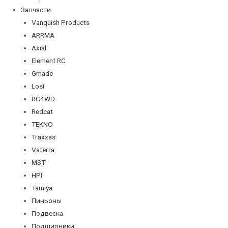
Запчасти
Vanquish Products
ARRMA
Axial
Element RC
Gmade
Losi
RC4WD
Redcat
TEKNO
Traxxas
Vaterra
MST
HPI
Tamiya
Пиньоны
Подвеска
Подшипники