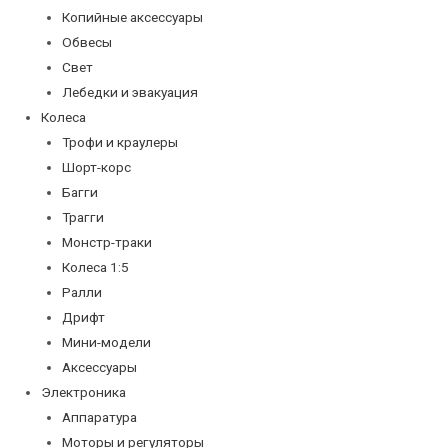
Копийные аксессуары
Обвесы
Свет
Лебедки и эвакуация
Колеса
Трофи и краулеры
Шорт-корс
Багги
Трагги
Монстр-траки
Колеса 1:5
Ралли
Дрифт
Мини-модели
Аксессуары
Электроника
Аппаратура
Моторы и регуляторы