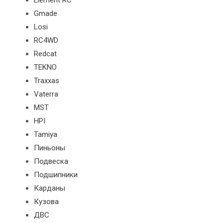
Element RC
Gmade
Losi
RC4WD
Redcat
TEKNO
Traxxas
Vaterra
MST
HPI
Tamiya
Пиньоны
Подвеска
Подшипники
Карданы
Кузова
ДВС