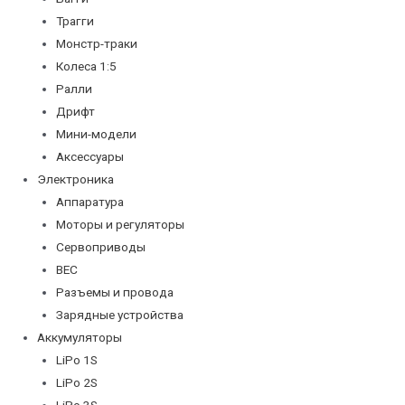
Трагги
Монстр-траки
Колеса 1:5
Ралли
Дрифт
Мини-модели
Аксессуары
Электроника
Аппаратура
Моторы и регуляторы
Сервоприводы
BEC
Разъемы и провода
Зарядные устройства
Аккумуляторы
LiPo 1S
LiPo 2S
LiPo 3S