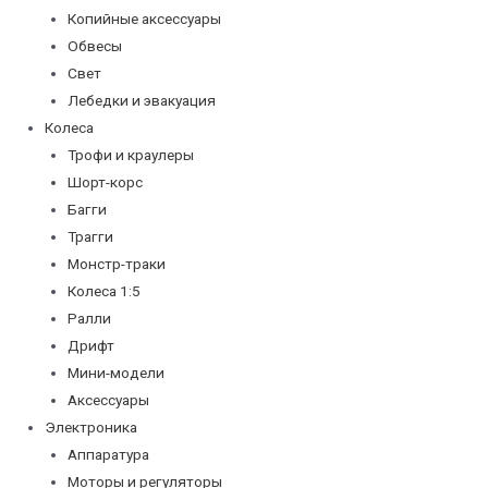
Копийные аксессуары
Обвесы
Свет
Лебедки и эвакуация
Колеса
Трофи и краулеры
Шорт-корс
Багги
Трагги
Монстр-траки
Колеса 1:5
Ралли
Дрифт
Мини-модели
Аксессуары
Электроника
Аппаратура
Моторы и регуляторы