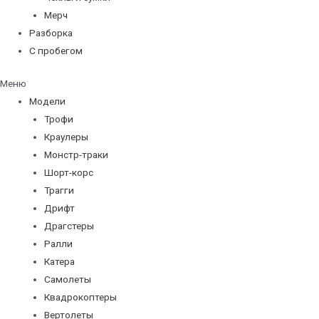
Мерч
Разборка
С пробегом
Меню
Модели
Трофи
Краулеры
Монстр-траки
Шорт-корс
Трагги
Дрифт
Драгстеры
Ралли
Катера
Самолеты
Квадрокоптеры
Вертолеты