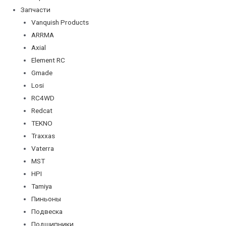
Запчасти
Vanquish Products
ARRMA
Axial
Element RC
Gmade
Losi
RC4WD
Redcat
TEKNO
Traxxas
Vaterra
MST
HPI
Tamiya
Пиньоны
Подвеска
Подшипники