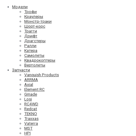
Модели
Трофи
Краулеры
Монстр-траки
Шорт-корс
Трагги
Дрифт
Драгстеры
Ралли
Катера
Самолеты
Квадрокоптеры
Вертолеты
Запчасти
Vanquish Products
ARRMA
Axial
Element RC
Gmade
Losi
RC4WD
Redcat
TEKNO
Traxxas
Vaterra
MST
HPI