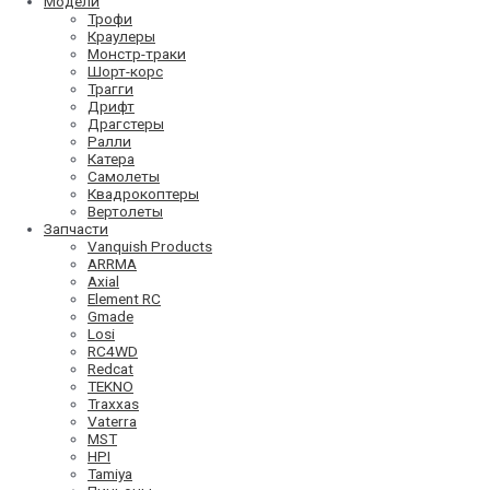
Модели
Трофи
Краулеры
Монстр-траки
Шорт-корс
Трагги
Дрифт
Драгстеры
Ралли
Катера
Самолеты
Квадрокоптеры
Вертолеты
Запчасти
Vanquish Products
ARRMA
Axial
Element RC
Gmade
Losi
RC4WD
Redcat
TEKNO
Traxxas
Vaterra
MST
HPI
Tamiya