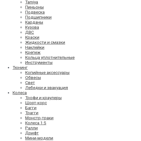
Tamiya
Пиньоны
Подвеска
Подшипники
Карданы
Кузова
ДВС
Краски
Жидкости и смазки
Наклейки
Крепеж
Кольца уплотнительные
Инструменты
Тюнинг
Копийные аксессуары
Обвесы
Свет
Лебедки и эвакуация
Колеса
Трофи и краулеры
Шорт-корс
Багги
Трагги
Монстр-траки
Колеса 1:5
Ралли
Дрифт
Мини-модели