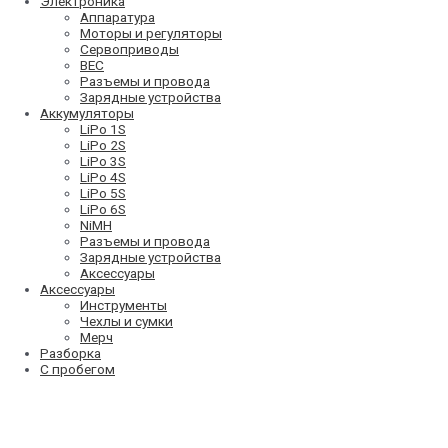
Электроника
Аппаратура
Моторы и регуляторы
Сервоприводы
BEC
Разъемы и провода
Зарядные устройства
Аккумуляторы
LiPo 1S
LiPo 2S
LiPo 3S
LiPo 4S
LiPo 5S
LiPo 6S
NiMH
Разъемы и провода
Зарядные устройства
Аксессуары
Аксессуары
Инструменты
Чехлы и сумки
Мерч
Разборка
С пробегом