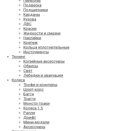
Пиньоны
Подвеска
Подшипники
Карданы
Кузова
ДВС
Краски
Жидкости и смазки
Наклейки
Крепеж
Кольца уплотнительные
Инструменты
Тюнинг
Копийные аксессуары
Обвесы
Свет
Лебедки и эвакуация
Колеса
Трофи и краулеры
Шорт-корс
Багги
Трагги
Монстр-траки
Колеса 1:5
Ралли
Дрифт
Мини-модели
Аксессуары