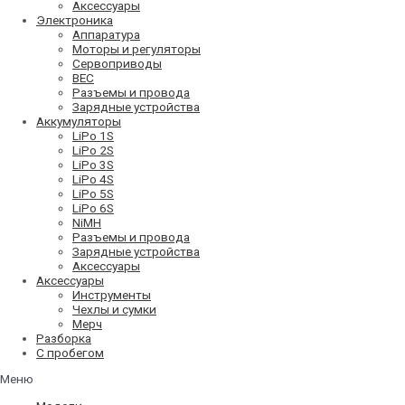
Аксессуары
Электроника
Аппаратура
Моторы и регуляторы
Сервоприводы
BEC
Разъемы и провода
Зарядные устройства
Аккумуляторы
LiPo 1S
LiPo 2S
LiPo 3S
LiPo 4S
LiPo 5S
LiPo 6S
NiMH
Разъемы и провода
Зарядные устройства
Аксессуары
Аксессуары
Инструменты
Чехлы и сумки
Мерч
Разборка
С пробегом
Меню