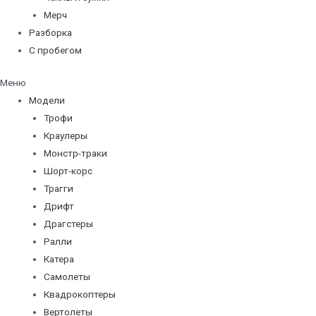
Мерч
Разборка
С пробегом
Меню
Модели
Трофи
Краулеры
Монстр-траки
Шорт-корс
Трагги
Дрифт
Драгстеры
Ралли
Катера
Самолеты
Квадрокоптеры
Вертолеты