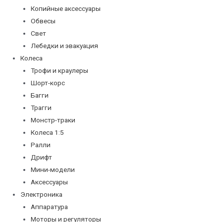
Копийные аксессуары
Обвесы
Свет
Лебедки и эвакуация
Колеса
Трофи и краулеры
Шорт-корс
Багги
Трагги
Монстр-траки
Колеса 1:5
Ралли
Дрифт
Мини-модели
Аксессуары
Электроника
Аппаратура
Моторы и регуляторы