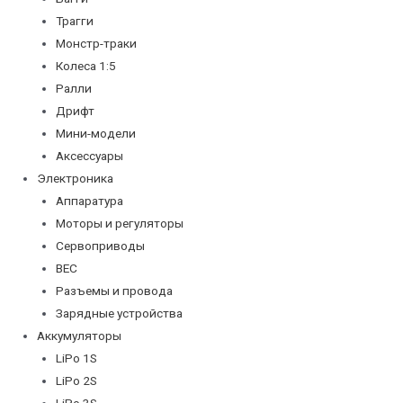
Трагги
Монстр-траки
Колеса 1:5
Ралли
Дрифт
Мини-модели
Аксессуары
Электроника
Аппаратура
Моторы и регуляторы
Сервоприводы
BEC
Разъемы и провода
Зарядные устройства
Аккумуляторы
LiPo 1S
LiPo 2S
LiPo 3S