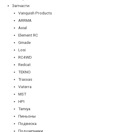
Запчасти
Vanquish Products
ARRMA
Axial
Element RC
Gmade
Losi
RC4WD
Redcat
TEKNO
Traxxas
Vaterra
MST
HPI
Tamiya
Пиньоны
Подвеска
Подшипники