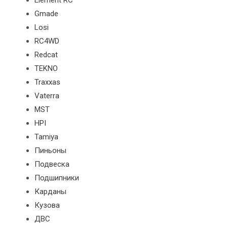
Element RC
Gmade
Losi
RC4WD
Redcat
TEKNO
Traxxas
Vaterra
MST
HPI
Tamiya
Пиньоны
Подвеска
Подшипники
Карданы
Кузова
ДВС