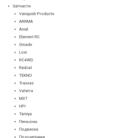
Запчасти
Vanquish Products
ARRMA
Axial
Element RC
Gmade
Losi
RC4WD
Redcat
TEKNO
Traxxas
Vaterra
MST
HPI
Tamiya
Пиньоны
Подвеска
Подшипники