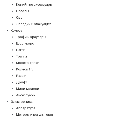
Копийные аксессуары
Обвесы
Свет
Лебедки и эвакуация
Колеса
Трофи и краулеры
Шорт-корс
Багги
Трагги
Монстр-траки
Колеса 1:5
Ралли
Дрифт
Мини-модели
Аксессуары
Электроника
Аппаратура
Моторы и регуляторы