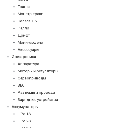
Трагги
Монстр-траки
Колеса 1:5
Ралли
Дрифт
Мини-модели
Аксессуары
Электроника
Аппаратура
Моторы и регуляторы
Сервоприводы
BEC
Разъемы и провода
Зарядные устройства
Аккумуляторы
LiPo 1S
LiPo 2S
LiPo 3S