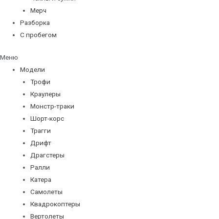
Мерч
Разборка
С пробегом
Меню
Модели
Трофи
Краулеры
Монстр-траки
Шорт-корс
Трагги
Дрифт
Драгстеры
Ралли
Катера
Самолеты
Квадрокоптеры
Вертолеты