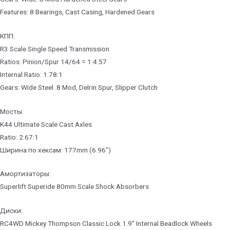
Features: 8 Bearings, Cast Casing, Hardened Gears
КПП:
R3 Scale Single Speed Transmission
Ratios: Pinion/Spur 14/64 = 1:4.57
Internal Ratio: 1.78:1
Gears: Wide Steel .8 Mod, Delrin Spur, Slipper Clutch
Мосты:
K44 Ultimate Scale Cast Axles
Ratio: 2.67:1
Ширина по хексам: 177mm (6.96″)
Амортизаторы:
Superlift Superide 80mm Scale Shock Absorbers
Диски:
RC4WD Mickey Thompson Classic Lock 1.9″ Internal Beadlock Wheels