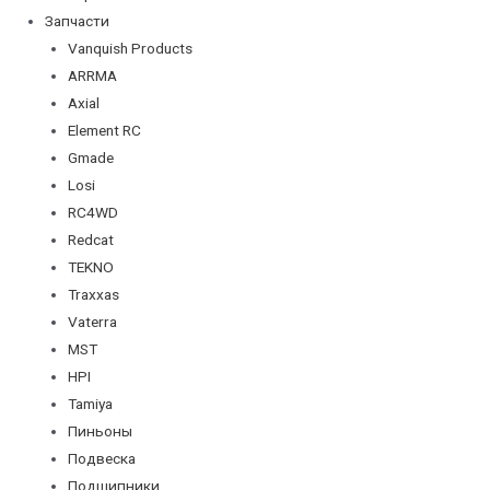
Запчасти
Vanquish Products
ARRMA
Axial
Element RC
Gmade
Losi
RC4WD
Redcat
TEKNO
Traxxas
Vaterra
MST
HPI
Tamiya
Пиньоны
Подвеска
Подшипники