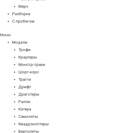
Мерч
Разборка
С пробегом
Меню
Модели
Трофи
Краулеры
Монстр-траки
Шорт-корс
Трагги
Дрифт
Драгстеры
Ралли
Катера
Самолеты
Квадрокоптеры
Вертолеты