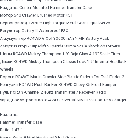
Раздатка Center Mounted Hammer Transfer Case
Мотор 540 Crawler Brushed Motor 45T
Сервопривод Twister High Torque Metal Gear Digital Servo
Регулятор Outcry III Waterproof ESC
Аккумулятор RC4WD 6-Cell 30000mAh NiMH Battery Pack
Амортизаторы Superlift Superide 80mm Scale Shock Absorbers
Шины RC4WD Mickey Thompson 1.9″ Baja Claw 4.19″ Scale Tires
Диски RC4WD Mickey Thompson Classic Lock 1.9″ Internal Beadlock
Wheels
Пороги RC4WD Marlin Crawler Side Plastic Sliders For Trail Finder 2
Кенгурин RC4WD Push Bar For RC4WD Chevy K5 Front Bumper
Пульт XR3 3-Channel 2.4Ghz Transmitter / Receiver Radio
зарядное устройство RC4WD Universal NiMH Peak Battery Charger
Раздатка:
Hammer Transfer Case
Ratio: 1.47:1
Gears: Wide .8 Mod Hardened Steel Gears