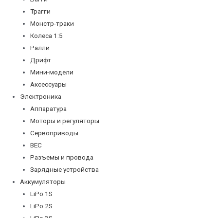
Трагги
Монстр-траки
Колеса 1:5
Ралли
Дрифт
Мини-модели
Аксессуары
Электроника
Аппаратура
Моторы и регуляторы
Сервоприводы
BEC
Разъемы и провода
Зарядные устройства
Аккумуляторы
LiPo 1S
LiPo 2S
LiPo 3S