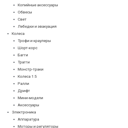
Копийные аксессуары
Обвесы
Свет
Лебедки и эвакуация
Колеса
Трофи и краулеры
Шорт-корс
Багги
Трагги
Монстр-траки
Колеса 1:5
Ралли
Дрифт
Мини-модели
Аксессуары
Электроника
Аппаратура
Моторы и регуляторы