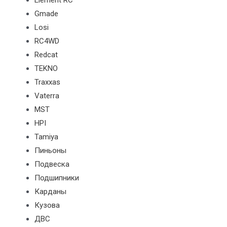
Element RC
Gmade
Losi
RC4WD
Redcat
TEKNO
Traxxas
Vaterra
MST
HPI
Tamiya
Пиньоны
Подвеска
Подшипники
Карданы
Кузова
ДВС