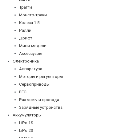
Трагги
Монстр-траки
Колеса 1:5
Ралли
Дрифт
Мини-модели
Аксессуары
Электроника
Аппаратура
Моторы и регуляторы
Сервоприводы
BEC
Разъемы и провода
Зарядные устройства
Аккумуляторы
LiPo 1S
LiPo 2S
LiPo 3S