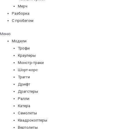
Мерч
Разборка
С пробегом
Меню
Модели
Трофи
Краулеры
Монстр-траки
Шорт-корс
Трагги
Дрифт
Драгстеры
Ралли
Катера
Самолеты
Квадрокоптеры
Вертолеты