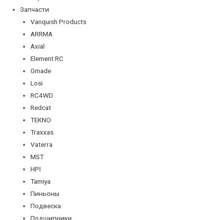
Запчасти
Vanquish Products
ARRMA
Axial
Element RC
Gmade
Losi
RC4WD
Redcat
TEKNO
Traxxas
Vaterra
MST
HPI
Tamiya
Пиньоны
Подвеска
Подшипники