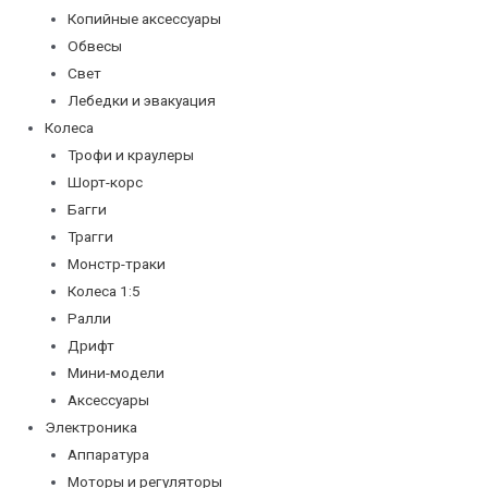
Копийные аксессуары
Обвесы
Свет
Лебедки и эвакуация
Колеса
Трофи и краулеры
Шорт-корс
Багги
Трагги
Монстр-траки
Колеса 1:5
Ралли
Дрифт
Мини-модели
Аксессуары
Электроника
Аппаратура
Моторы и регуляторы