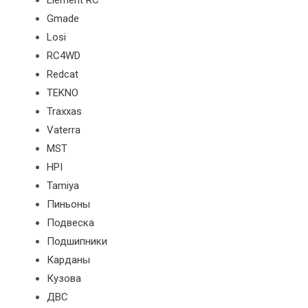
Element RC
Gmade
Losi
RC4WD
Redcat
TEKNO
Traxxas
Vaterra
MST
HPI
Tamiya
Пиньоны
Подвеска
Подшипники
Карданы
Кузова
ДВС