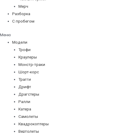
Мерч
Разборка
С пробегом
Меню
Модели
Трофи
Краулеры
Монстр-траки
Шорт-корс
Трагги
Дрифт
Драгстеры
Ралли
Катера
Самолеты
Квадрокоптеры
Вертолеты