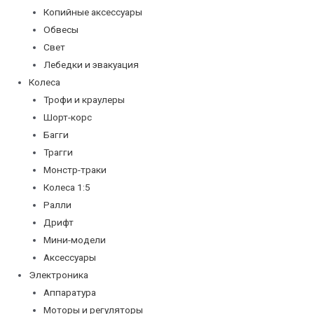
Копийные аксессуары
Обвесы
Свет
Лебедки и эвакуация
Колеса
Трофи и краулеры
Шорт-корс
Багги
Трагги
Монстр-траки
Колеса 1:5
Ралли
Дрифт
Мини-модели
Аксессуары
Электроника
Аппаратура
Моторы и регуляторы