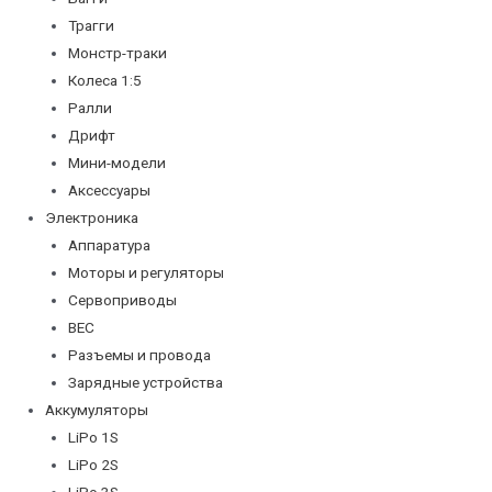
Трагги
Монстр-траки
Колеса 1:5
Ралли
Дрифт
Мини-модели
Аксессуары
Электроника
Аппаратура
Моторы и регуляторы
Сервоприводы
BEC
Разъемы и провода
Зарядные устройства
Аккумуляторы
LiPo 1S
LiPo 2S
LiPo 3S