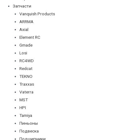
Запчасти
Vanquish Products
ARRMA
Axial
Element RC
Gmade
Losi
RC4WD
Redcat
TEKNO
Traxxas
Vaterra
MST
HPI
Tamiya
Пиньоны
Подвеска
Подшипники