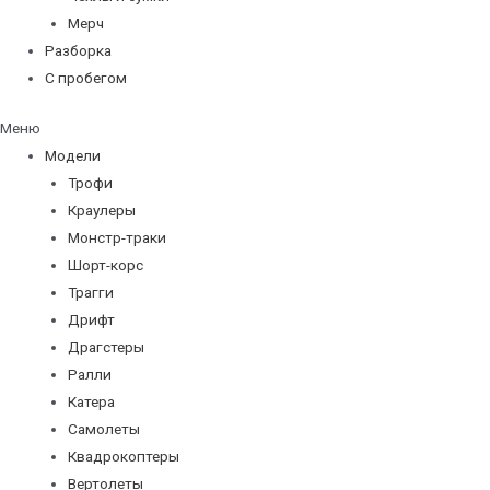
Мерч
Разборка
С пробегом
Меню
Модели
Трофи
Краулеры
Монстр-траки
Шорт-корс
Трагги
Дрифт
Драгстеры
Ралли
Катера
Самолеты
Квадрокоптеры
Вертолеты