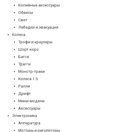
Копийные аксессуары
Обвесы
Свет
Лебедки и эвакуация
Колеса
Трофи и краулеры
Шорт-корс
Багги
Трагги
Монстр-траки
Колеса 1:5
Ралли
Дрифт
Мини-модели
Аксессуары
Электроника
Аппаратура
Моторы и регуляторы