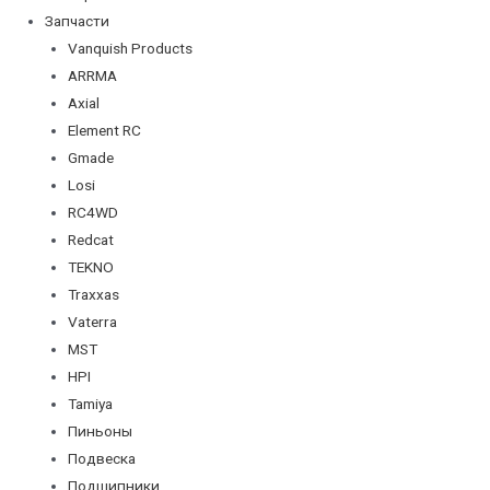
Запчасти
Vanquish Products
ARRMA
Axial
Element RC
Gmade
Losi
RC4WD
Redcat
TEKNO
Traxxas
Vaterra
MST
HPI
Tamiya
Пиньоны
Подвеска
Подшипники