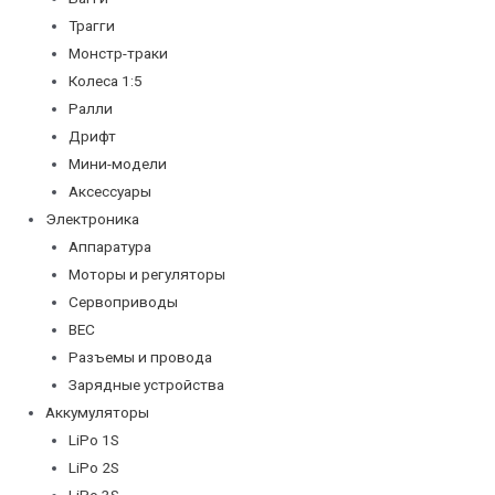
Трагги
Монстр-траки
Колеса 1:5
Ралли
Дрифт
Мини-модели
Аксессуары
Электроника
Аппаратура
Моторы и регуляторы
Сервоприводы
BEC
Разъемы и провода
Зарядные устройства
Аккумуляторы
LiPo 1S
LiPo 2S
LiPo 3S