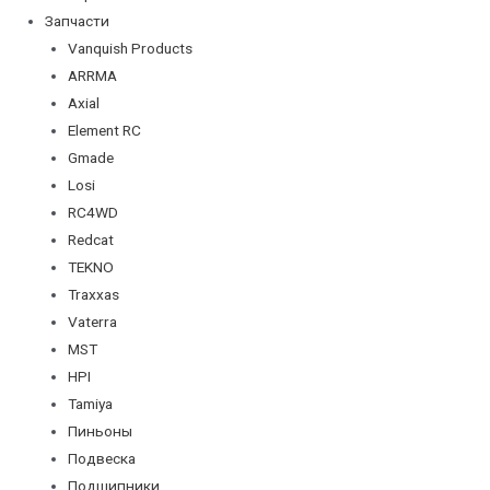
Запчасти
Vanquish Products
ARRMA
Axial
Element RC
Gmade
Losi
RC4WD
Redcat
TEKNO
Traxxas
Vaterra
MST
HPI
Tamiya
Пиньоны
Подвеска
Подшипники