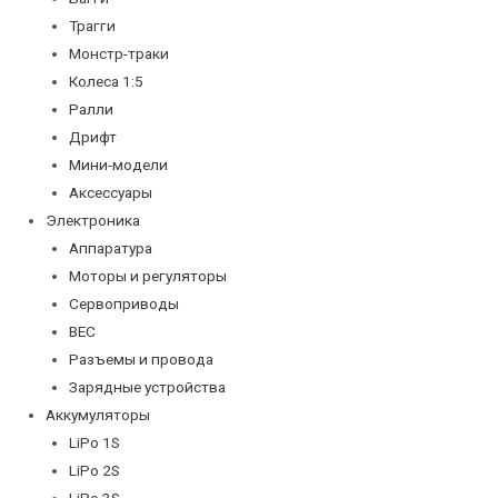
Трагги
Монстр-траки
Колеса 1:5
Ралли
Дрифт
Мини-модели
Аксессуары
Электроника
Аппаратура
Моторы и регуляторы
Сервоприводы
BEC
Разъемы и провода
Зарядные устройства
Аккумуляторы
LiPo 1S
LiPo 2S
LiPo 3S