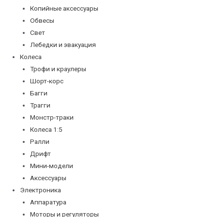
Копийные аксессуары
Обвесы
Свет
Лебедки и эвакуация
Колеса
Трофи и краулеры
Шорт-корс
Багги
Трагги
Монстр-траки
Колеса 1:5
Ралли
Дрифт
Мини-модели
Аксессуары
Электроника
Аппаратура
Моторы и регуляторы