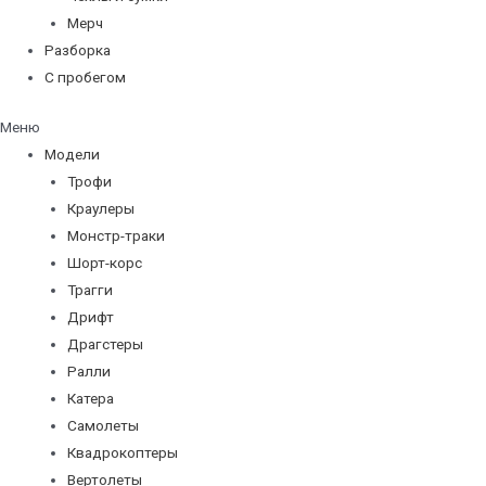
Мерч
Разборка
С пробегом
Меню
Модели
Трофи
Краулеры
Монстр-траки
Шорт-корс
Трагги
Дрифт
Драгстеры
Ралли
Катера
Самолеты
Квадрокоптеры
Вертолеты