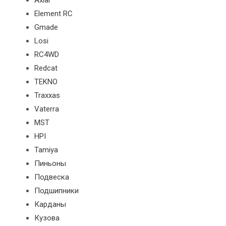
Axial
Element RC
Gmade
Losi
RC4WD
Redcat
TEKNO
Traxxas
Vaterra
MST
HPI
Tamiya
Пиньоны
Подвеска
Подшипники
Карданы
Кузова