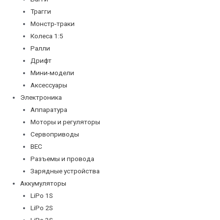
Трагги
Монстр-траки
Колеса 1:5
Ралли
Дрифт
Мини-модели
Аксессуары
Электроника
Аппаратура
Моторы и регуляторы
Сервоприводы
BEC
Разъемы и провода
Зарядные устройства
Аккумуляторы
LiPo 1S
LiPo 2S
LiPo 3S