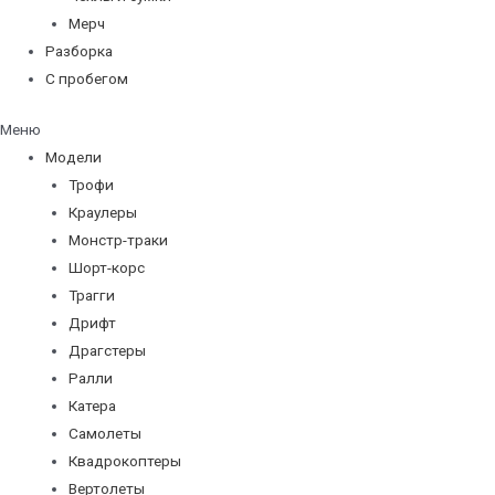
Мерч
Разборка
С пробегом
Меню
Модели
Трофи
Краулеры
Монстр-траки
Шорт-корс
Трагги
Дрифт
Драгстеры
Ралли
Катера
Самолеты
Квадрокоптеры
Вертолеты