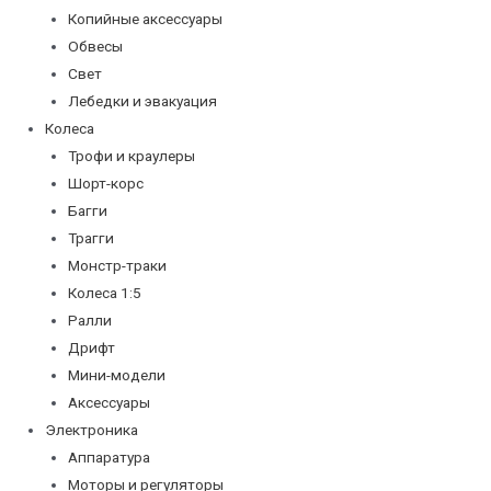
Копийные аксессуары
Обвесы
Свет
Лебедки и эвакуация
Колеса
Трофи и краулеры
Шорт-корс
Багги
Трагги
Монстр-траки
Колеса 1:5
Ралли
Дрифт
Мини-модели
Аксессуары
Электроника
Аппаратура
Моторы и регуляторы