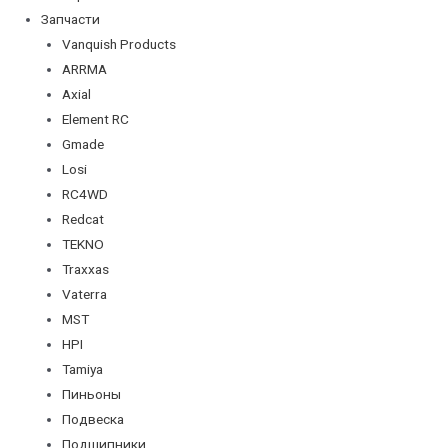
Запчасти
Vanquish Products
ARRMA
Axial
Element RC
Gmade
Losi
RC4WD
Redcat
TEKNO
Traxxas
Vaterra
MST
HPI
Tamiya
Пиньоны
Подвеска
Подшипники