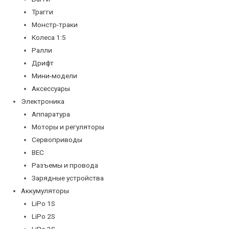
Трагги
Монстр-траки
Колеса 1:5
Ралли
Дрифт
Мини-модели
Аксессуары
Электроника
Аппаратура
Моторы и регуляторы
Сервоприводы
BEC
Разъемы и провода
Зарядные устройства
Аккумуляторы
LiPo 1S
LiPo 2S
LiPo 3S