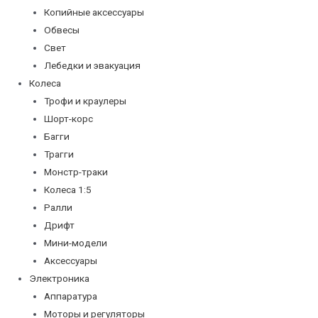
Копийные аксессуары
Обвесы
Свет
Лебедки и эвакуация
Колеса
Трофи и краулеры
Шорт-корс
Багги
Трагги
Монстр-траки
Колеса 1:5
Ралли
Дрифт
Мини-модели
Аксессуары
Электроника
Аппаратура
Моторы и регуляторы