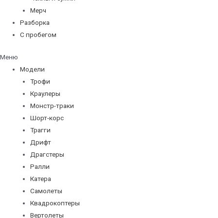
Мерч
Разборка
С пробегом
Меню
Модели
Трофи
Краулеры
Монстр-траки
Шорт-корс
Трагги
Дрифт
Драгстеры
Ралли
Катера
Самолеты
Квадрокоптеры
Вертолеты