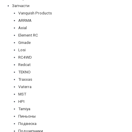
Запчасти
Vanquish Products
ARRMA
Axial
Element RC
Gmade
Losi
RC4WD
Redcat
TEKNO
Traxxas
Vaterra
MST
HPI
Tamiya
Пиньоны
Подвеска
Подшипники