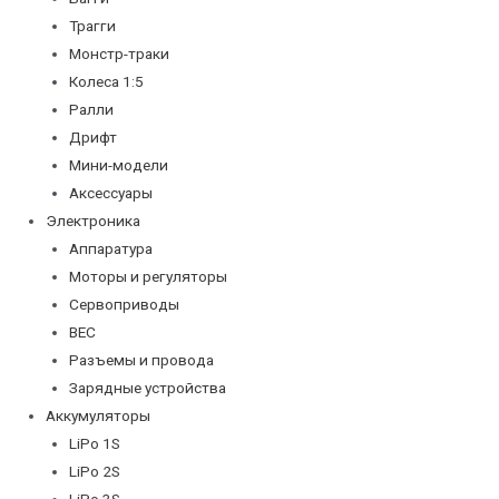
Трагги
Монстр-траки
Колеса 1:5
Ралли
Дрифт
Мини-модели
Аксессуары
Электроника
Аппаратура
Моторы и регуляторы
Сервоприводы
BEC
Разъемы и провода
Зарядные устройства
Аккумуляторы
LiPo 1S
LiPo 2S
LiPo 3S