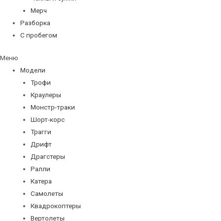
Мерч
Разборка
С пробегом
Меню
Модели
Трофи
Краулеры
Монстр-траки
Шорт-корс
Трагги
Дрифт
Драгстеры
Ралли
Катера
Самолеты
Квадрокоптеры
Вертолеты