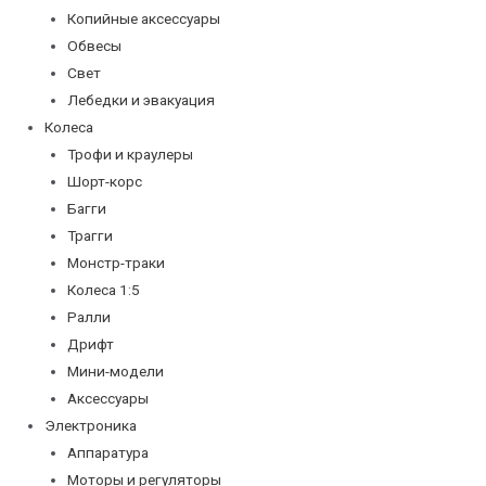
Копийные аксессуары
Обвесы
Свет
Лебедки и эвакуация
Колеса
Трофи и краулеры
Шорт-корс
Багги
Трагги
Монстр-траки
Колеса 1:5
Ралли
Дрифт
Мини-модели
Аксессуары
Электроника
Аппаратура
Моторы и регуляторы