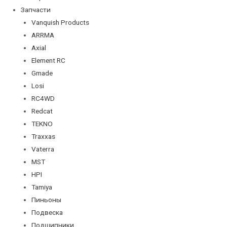
Запчасти
Vanquish Products
ARRMA
Axial
Element RC
Gmade
Losi
RC4WD
Redcat
TEKNO
Traxxas
Vaterra
MST
HPI
Tamiya
Пиньоны
Подвеска
Подшипники