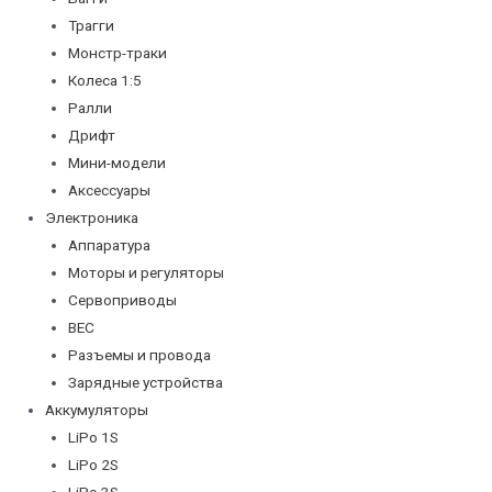
Трагги
Монстр-траки
Колеса 1:5
Ралли
Дрифт
Мини-модели
Аксессуары
Электроника
Аппаратура
Моторы и регуляторы
Сервоприводы
BEC
Разъемы и провода
Зарядные устройства
Аккумуляторы
LiPo 1S
LiPo 2S
LiPo 3S