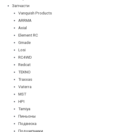
Запчасти
Vanquish Products
ARRMA
Axial
Element RC
Gmade
Losi
RC4WD
Redcat
TEKNO
Traxxas
Vaterra
MST
HPI
Tamiya
Пиньоны
Подвеска
Подшипники