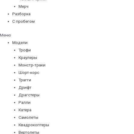
Мерч
Разборка
С пробегом
Меню
Модели
Трофи
Краулеры
Монстр-траки
Шорт-корс
Трагги
Дрифт
Драгстеры
Ралли
Катера
Самолеты
Квадрокоптеры
Вертолеты