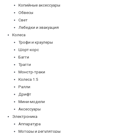
Копийные аксессуары
Обвесы
Свет
Лебедки и эвакуация
Колеса
Трофи и краулеры
Шорт-корс
Багги
Трагги
Монстр-траки
Колеса 1:5
Ралли
Дрифт
Мини-модели
Аксессуары
Электроника
Аппаратура
Моторы и регуляторы