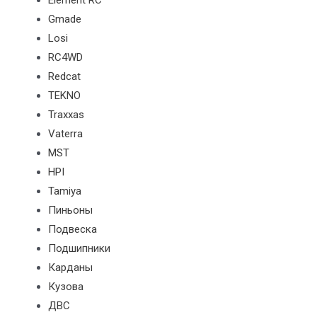
Element RC
Gmade
Losi
RC4WD
Redcat
TEKNO
Traxxas
Vaterra
MST
HPI
Tamiya
Пиньоны
Подвеска
Подшипники
Карданы
Кузова
ДВС