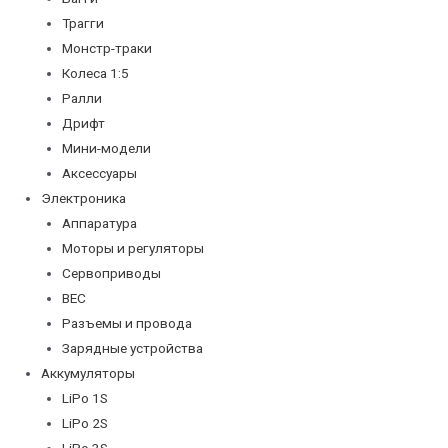
Трагги
Монстр-траки
Колеса 1:5
Ралли
Дрифт
Мини-модели
Аксессуары
Электроника
Аппаратура
Моторы и регуляторы
Сервоприводы
BEC
Разъемы и провода
Зарядные устройства
Аккумуляторы
LiPo 1S
LiPo 2S
LiPo 3S