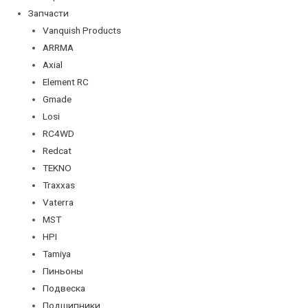
Запчасти
Vanquish Products
ARRMA
Axial
Element RC
Gmade
Losi
RC4WD
Redcat
TEKNO
Traxxas
Vaterra
MST
HPI
Tamiya
Пиньоны
Подвеска
Подшипники