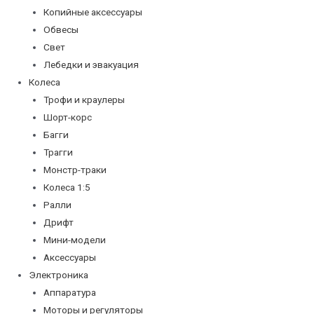
Копийные аксессуары
Обвесы
Свет
Лебедки и эвакуация
Колеса
Трофи и краулеры
Шорт-корс
Багги
Трагги
Монстр-траки
Колеса 1:5
Ралли
Дрифт
Мини-модели
Аксессуары
Электроника
Аппаратура
Моторы и регуляторы