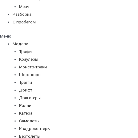
Мерч
Разборка
С пробегом
Меню
Модели
Трофи
Краулеры
Монстр-траки
Шорт-корс
Трагги
Дрифт
Драгстеры
Ралли
Катера
Самолеты
Квадрокоптеры
Вертолеты