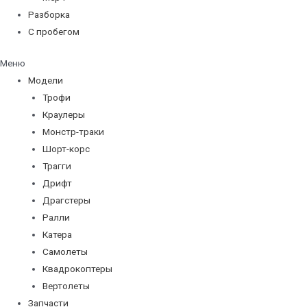
Разборка
С пробегом
Меню
Модели
Трофи
Краулеры
Монстр-траки
Шорт-корс
Трагги
Дрифт
Драгстеры
Ралли
Катера
Самолеты
Квадрокоптеры
Вертолеты
Запчасти