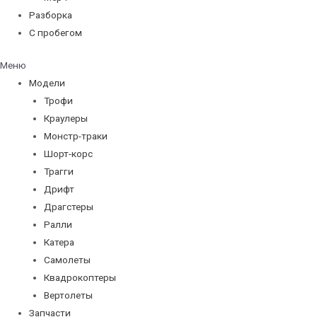
Разборка
С пробегом
Меню
Модели
Трофи
Краулеры
Монстр-траки
Шорт-корс
Трагги
Дрифт
Драгстеры
Ралли
Катера
Самолеты
Квадрокоптеры
Вертолеты
Запчасти