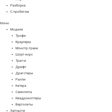
Разборка
С пробегом
Меню
Модели
Трофи
Краулеры
Монстр-траки
Шорт-корс
Трагги
Дрифт
Драгстеры
Ралли
Катера
Самолеты
Квадрокоптеры
Вертолеты
Запчасти