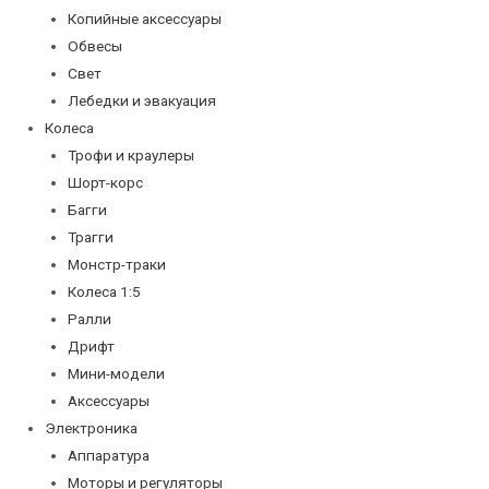
Копийные аксессуары
Обвесы
Свет
Лебедки и эвакуация
Колеса
Трофи и краулеры
Шорт-корс
Багги
Трагги
Монстр-траки
Колеса 1:5
Ралли
Дрифт
Мини-модели
Аксессуары
Электроника
Аппаратура
Моторы и регуляторы