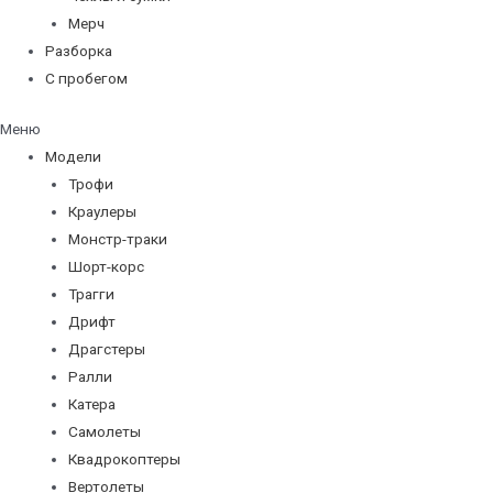
Мерч
Разборка
С пробегом
Меню
Модели
Трофи
Краулеры
Монстр-траки
Шорт-корс
Трагги
Дрифт
Драгстеры
Ралли
Катера
Самолеты
Квадрокоптеры
Вертолеты