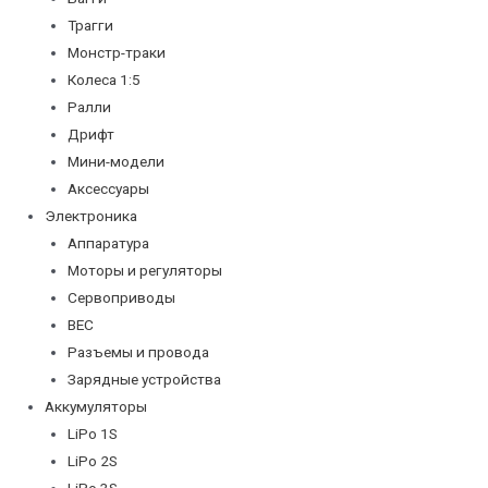
Трагги
Монстр-траки
Колеса 1:5
Ралли
Дрифт
Мини-модели
Аксессуары
Электроника
Аппаратура
Моторы и регуляторы
Сервоприводы
BEC
Разъемы и провода
Зарядные устройства
Аккумуляторы
LiPo 1S
LiPo 2S
LiPo 3S