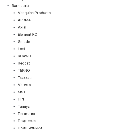
Запчасти
Vanquish Products
ARRMA
Axial
Element RC
Gmade
Losi
RC4WD
Redcat
TEKNO
Traxxas
Vaterra
MST
HPI
Tamiya
Пиньоны
Подвеска
Подшипники