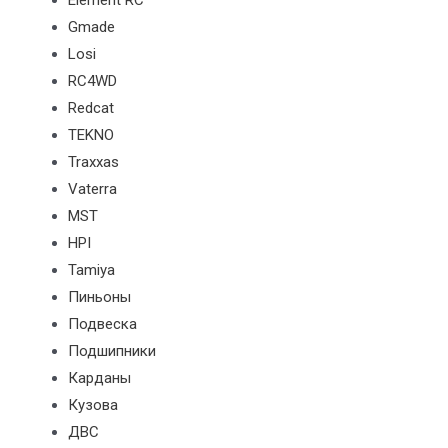
Element RC
Gmade
Losi
RC4WD
Redcat
TEKNO
Traxxas
Vaterra
MST
HPI
Tamiya
Пиньоны
Подвеска
Подшипники
Карданы
Кузова
ДВС