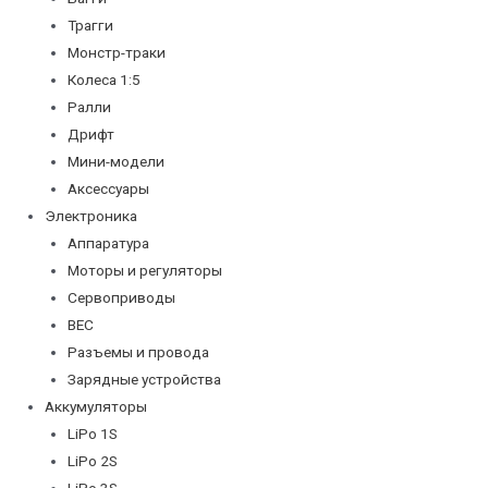
Трагги
Монстр-траки
Колеса 1:5
Ралли
Дрифт
Мини-модели
Аксессуары
Электроника
Аппаратура
Моторы и регуляторы
Сервоприводы
BEC
Разъемы и провода
Зарядные устройства
Аккумуляторы
LiPo 1S
LiPo 2S
LiPo 3S