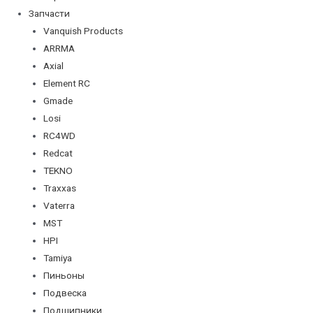
Запчасти
Vanquish Products
ARRMA
Axial
Element RC
Gmade
Losi
RC4WD
Redcat
TEKNO
Traxxas
Vaterra
MST
HPI
Tamiya
Пиньоны
Подвеска
Подшипники