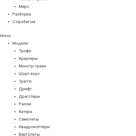
Мерч
Разборка
С пробегом
Меню
Модели
Трофи
Краулеры
Монстр-траки
Шорт-корс
Трагги
Дрифт
Драгстеры
Ралли
Катера
Самолеты
Квадрокоптеры
Вертолеты