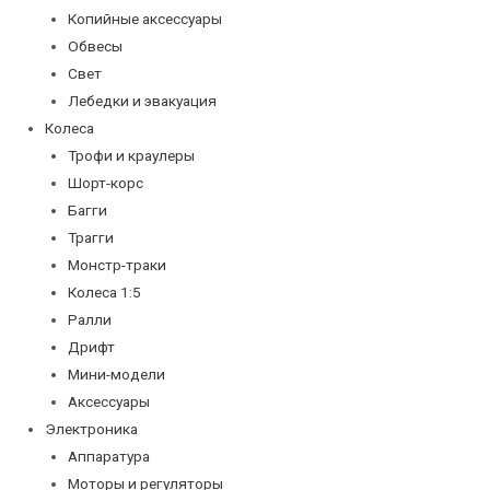
Копийные аксессуары
Обвесы
Свет
Лебедки и эвакуация
Колеса
Трофи и краулеры
Шорт-корс
Багги
Трагги
Монстр-траки
Колеса 1:5
Ралли
Дрифт
Мини-модели
Аксессуары
Электроника
Аппаратура
Моторы и регуляторы