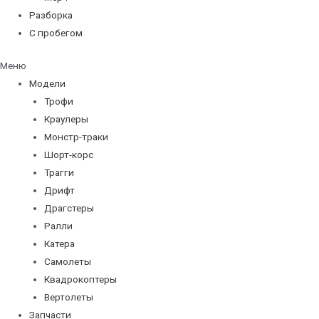
Разборка
С пробегом
Меню
Модели
Трофи
Краулеры
Монстр-траки
Шорт-корс
Трагги
Дрифт
Драгстеры
Ралли
Катера
Самолеты
Квадрокоптеры
Вертолеты
Запчасти