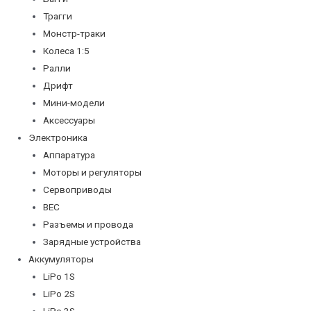
Трагги
Монстр-траки
Колеса 1:5
Ралли
Дрифт
Мини-модели
Аксессуары
Электроника
Аппаратура
Моторы и регуляторы
Сервоприводы
BEC
Разъемы и провода
Зарядные устройства
Аккумуляторы
LiPo 1S
LiPo 2S
LiPo 3S