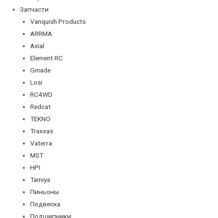
Запчасти
Vanquish Products
ARRMA
Axial
Element RC
Gmade
Losi
RC4WD
Redcat
TEKNO
Traxxas
Vaterra
MST
HPI
Tamiya
Пиньоны
Подвеска
Подшипники