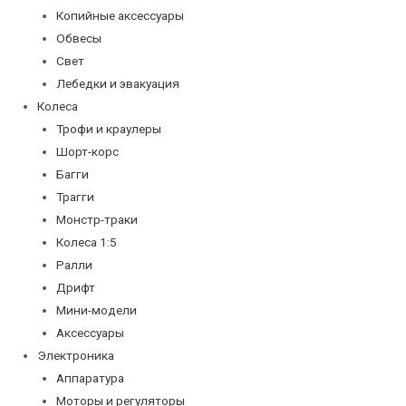
Копийные аксессуары
Обвесы
Свет
Лебедки и эвакуация
Колеса
Трофи и краулеры
Шорт-корс
Багги
Трагги
Монстр-траки
Колеса 1:5
Ралли
Дрифт
Мини-модели
Аксессуары
Электроника
Аппаратура
Моторы и регуляторы