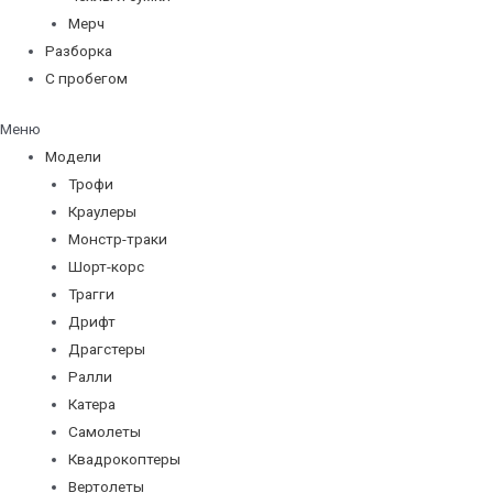
Мерч
Разборка
С пробегом
Меню
Модели
Трофи
Краулеры
Монстр-траки
Шорт-корс
Трагги
Дрифт
Драгстеры
Ралли
Катера
Самолеты
Квадрокоптеры
Вертолеты