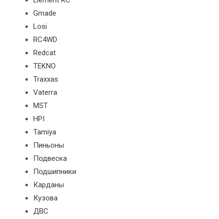
Element RC
Gmade
Losi
RC4WD
Redcat
TEKNO
Traxxas
Vaterra
MST
HPI
Tamiya
Пиньоны
Подвеска
Подшипники
Карданы
Кузова
ДВС