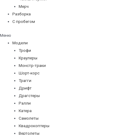
Мерч
Разборка
С пробегом
Меню
Модели
Трофи
Краулеры
Монстр-траки
Шорт-корс
Трагги
Дрифт
Драгстеры
Ралли
Катера
Самолеты
Квадрокоптеры
Вертолеты