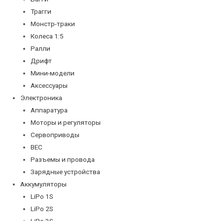
Трагги
Монстр-траки
Колеса 1:5
Ралли
Дрифт
Мини-модели
Аксессуары
Электроника
Аппаратура
Моторы и регуляторы
Сервоприводы
BEC
Разъемы и провода
Зарядные устройства
Аккумуляторы
LiPo 1S
LiPo 2S
LiPo 3S