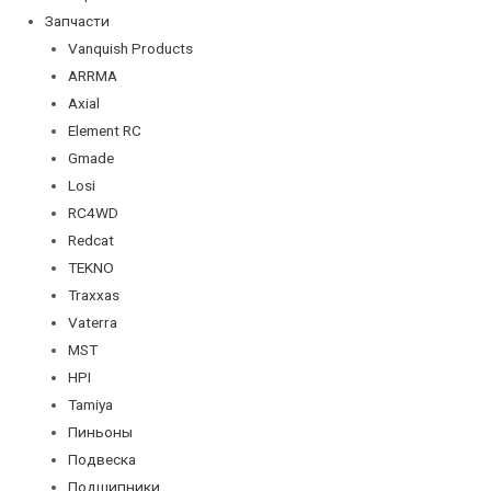
Запчасти
Vanquish Products
ARRMA
Axial
Element RC
Gmade
Losi
RC4WD
Redcat
TEKNO
Traxxas
Vaterra
MST
HPI
Tamiya
Пиньоны
Подвеска
Подшипники