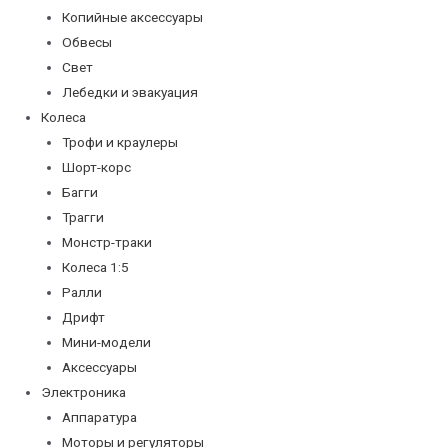
Копийные аксессуары
Обвесы
Свет
Лебедки и эвакуация
Колеса
Трофи и краулеры
Шорт-корс
Багги
Трагги
Монстр-траки
Колеса 1:5
Ралли
Дрифт
Мини-модели
Аксессуары
Электроника
Аппаратура
Моторы и регуляторы