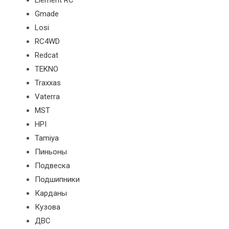
Element RC
Gmade
Losi
RC4WD
Redcat
TEKNO
Traxxas
Vaterra
MST
HPI
Tamiya
Пиньоны
Подвеска
Подшипники
Карданы
Кузова
ДВС