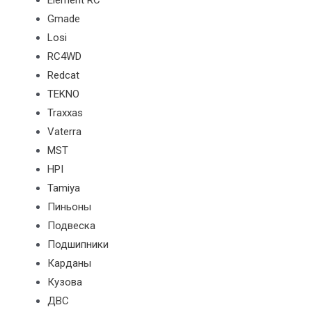
Element RC
Gmade
Losi
RC4WD
Redcat
TEKNO
Traxxas
Vaterra
MST
HPI
Tamiya
Пиньоны
Подвеска
Подшипники
Карданы
Кузова
ДВС