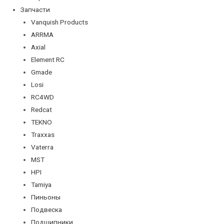
Запчасти
Vanquish Products
ARRMA
Axial
Element RC
Gmade
Losi
RC4WD
Redcat
TEKNO
Traxxas
Vaterra
MST
HPI
Tamiya
Пиньоны
Подвеска
Подшипники