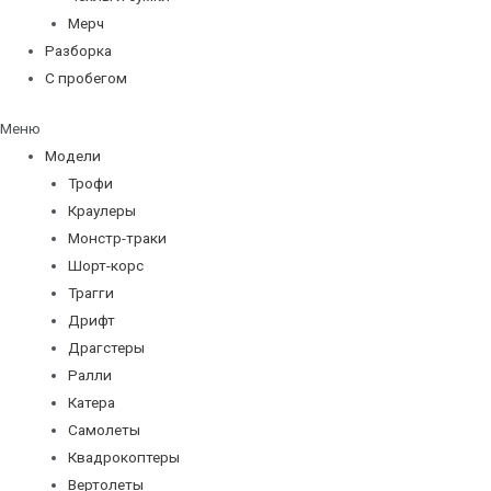
Мерч
Разборка
С пробегом
Меню
Модели
Трофи
Краулеры
Монстр-траки
Шорт-корс
Трагги
Дрифт
Драгстеры
Ралли
Катера
Самолеты
Квадрокоптеры
Вертолеты