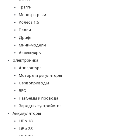
Трагги
Монстр-траки
Колеса 1:5
Ралли
Дрифт
Мини-модели
Аксессуары
Электроника
Аппаратура
Моторы и регуляторы
Сервоприводы
BEC
Разъемы и провода
Зарядные устройства
Аккумуляторы
LiPo 1S
LiPo 2S
LiPo 3S