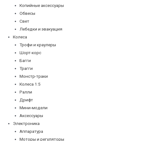
Копийные аксессуары
Обвесы
Свет
Лебедки и эвакуация
Колеса
Трофи и краулеры
Шорт-корс
Багги
Трагги
Монстр-траки
Колеса 1:5
Ралли
Дрифт
Мини-модели
Аксессуары
Электроника
Аппаратура
Моторы и регуляторы