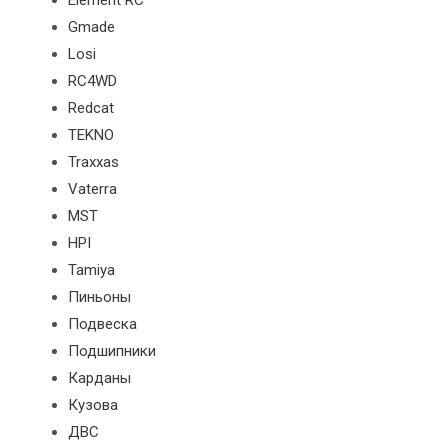
Element RC
Gmade
Losi
RC4WD
Redcat
TEKNO
Traxxas
Vaterra
MST
HPI
Tamiya
Пиньоны
Подвеска
Подшипники
Карданы
Кузова
ДВС