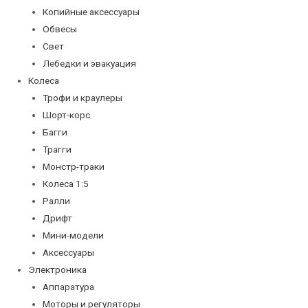
Копийные аксессуары
Обвесы
Свет
Лебедки и эвакуация
Колеса
Трофи и краулеры
Шорт-корс
Багги
Трагги
Монстр-траки
Колеса 1:5
Ралли
Дрифт
Мини-модели
Аксессуары
Электроника
Аппаратура
Моторы и регуляторы