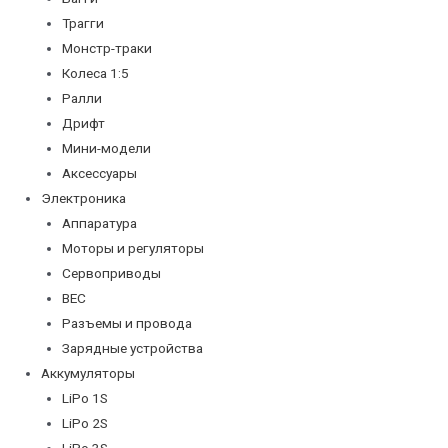
Трагги
Монстр-траки
Колеса 1:5
Ралли
Дрифт
Мини-модели
Аксессуары
Электроника
Аппаратура
Моторы и регуляторы
Сервоприводы
BEC
Разъемы и провода
Зарядные устройства
Аккумуляторы
LiPo 1S
LiPo 2S
LiPo 3S