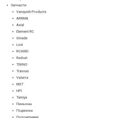
Запчасти
Vanquish Products
ARRMA
Axial
Element RC
Gmade
Losi
RC4WD
Redcat
TEKNO
Traxxas
Vaterra
MST
HPI
Tamiya
Пиньоны
Подвеска
Подшипники