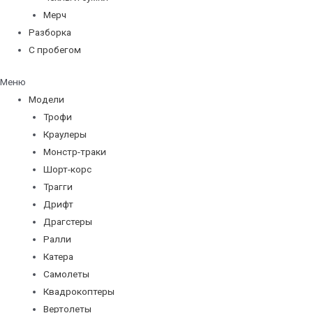
Мерч
Разборка
С пробегом
Меню
Модели
Трофи
Краулеры
Монстр-траки
Шорт-корс
Трагги
Дрифт
Драгстеры
Ралли
Катера
Самолеты
Квадрокоптеры
Вертолеты