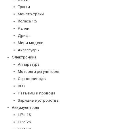
Трагги
Монстр-траки
Колеса 1:5
Ралли
Дрифт
Мини-модели
Аксессуары
Электроника
Аппаратура
Моторы и регуляторы
Сервоприводы
BEC
Разъемы и провода
Зарядные устройства
Аккумуляторы
LiPo 1S
LiPo 2S
LiPo 3S