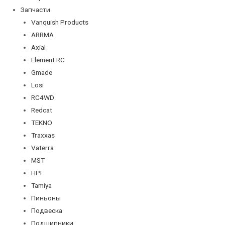
Запчасти
Vanquish Products
ARRMA
Axial
Element RC
Gmade
Losi
RC4WD
Redcat
TEKNO
Traxxas
Vaterra
MST
HPI
Tamiya
Пиньоны
Подвеска
Подшипники