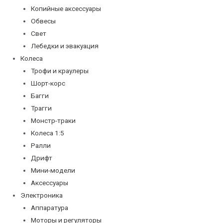
Копийные аксессуары
Обвесы
Свет
Лебедки и эвакуация
Колеса
Трофи и краулеры
Шорт-корс
Багги
Трагги
Монстр-траки
Колеса 1:5
Ралли
Дрифт
Мини-модели
Аксессуары
Электроника
Аппаратура
Моторы и регуляторы