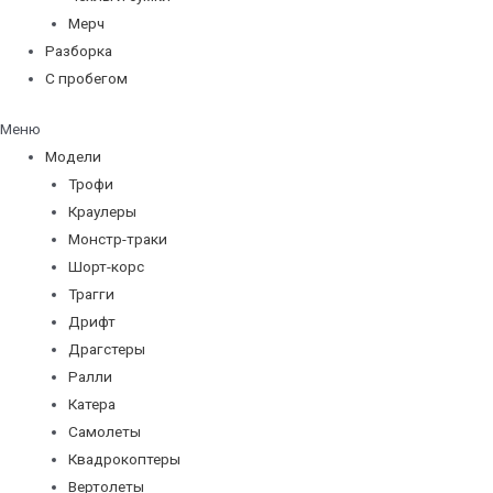
Мерч
Разборка
С пробегом
Меню
Модели
Трофи
Краулеры
Монстр-траки
Шорт-корс
Трагги
Дрифт
Драгстеры
Ралли
Катера
Самолеты
Квадрокоптеры
Вертолеты