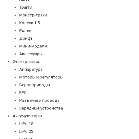
Трагги
Монстр-траки
Колеса 1:5
Ралли
Дрифт
Мини-модели
Аксессуары
Электроника
Аппаратура
Моторы и регуляторы
Сервоприводы
BEC
Разъемы и провода
Зарядные устройства
Аккумуляторы
LiPo 1S
LiPo 2S
LiPo 3S