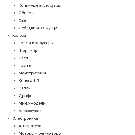
Копийные аксессуары
Обвесы
Свет
Лебедки и эвакуация
Колеса
Трофи и краулеры
Шорт-корс
Багги
Трагги
Монстр-траки
Колеса 1:5
Ралли
Дрифт
Мини-модели
Аксессуары
Электроника
Аппаратура
Моторы и регуляторы