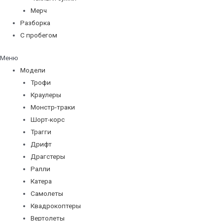
Мерч
Разборка
С пробегом
Меню
Модели
Трофи
Краулеры
Монстр-траки
Шорт-корс
Трагги
Дрифт
Драгстеры
Ралли
Катера
Самолеты
Квадрокоптеры
Вертолеты