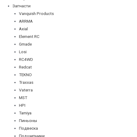
Запчасти
Vanquish Products
ARRMA
Axial
Element RC
Gmade
Losi
RC4WD
Redcat
TEKNO
Traxxas
Vaterra
MST
HPI
Tamiya
Пиньоны
Подвеска
Подшипники