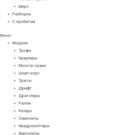
Мерч
Разборка
С пробегом
Меню
Модели
Трофи
Краулеры
Монстр-траки
Шорт-корс
Трагги
Дрифт
Драгстеры
Ралли
Катера
Самолеты
Квадрокоптеры
Вертолеты