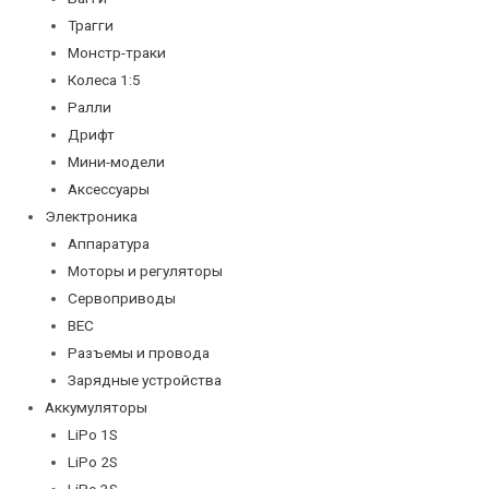
Трагги
Монстр-траки
Колеса 1:5
Ралли
Дрифт
Мини-модели
Аксессуары
Электроника
Аппаратура
Моторы и регуляторы
Сервоприводы
BEC
Разъемы и провода
Зарядные устройства
Аккумуляторы
LiPo 1S
LiPo 2S
LiPo 3S