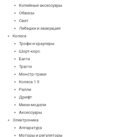
Копийные аксессуары
Обвесы
Свет
Лебедки и эвакуация
Колеса
Трофи и краулеры
Шорт-корс
Багги
Трагги
Монстр-траки
Колеса 1:5
Ралли
Дрифт
Мини-модели
Аксессуары
Электроника
Аппаратура
Моторы и регуляторы