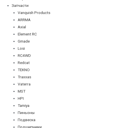
Запчасти
Vanquish Products
ARRMA
Axial
Element RC
Gmade
Losi
RC4WD
Redcat
TEKNO
Traxxas
Vaterra
MST
HPI
Tamiya
Пиньоны
Подвеска
Подшипники