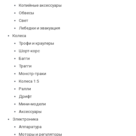
Копийные аксессуары
Обвесы
Свет
Лебедки и эвакуация
Колеса
Трофи и краулеры
Шорт-корс
Багги
Трагги
Монстр-траки
Колеса 1:5
Ралли
Дрифт
Мини-модели
Аксессуары
Электроника
Аппаратура
Моторы и регуляторы