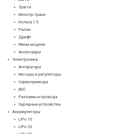
Трагги
Монстр-траки
Колеса 1:5
Ралли
Дрифт
Мини-модели
Аксессуары
Электроника
Аппаратура
Моторы и регуляторы
Сервоприводы
BEC
Разъемы и провода
Зарядные устройства
Аккумуляторы
LiPo 1S
LiPo 2S
LiPo 3S