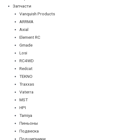
Запчасти
Vanquish Products
ARRMA
Axial
Element RC
Gmade
Losi
RC4WD
Redcat
TEKNO
Traxxas
Vaterra
MST
HPI
Tamiya
Пиньоны
Подвеска
Подшипники