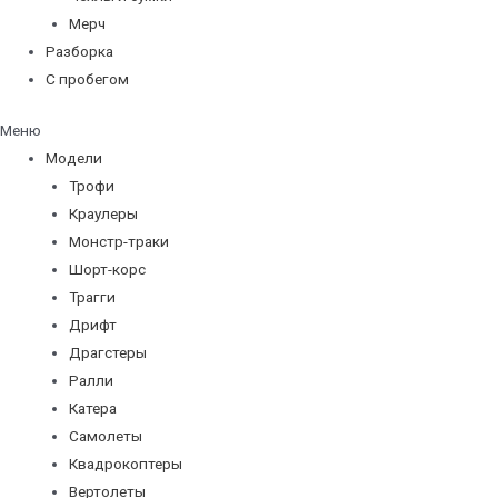
Мерч
Разборка
С пробегом
Меню
Модели
Трофи
Краулеры
Монстр-траки
Шорт-корс
Трагги
Дрифт
Драгстеры
Ралли
Катера
Самолеты
Квадрокоптеры
Вертолеты