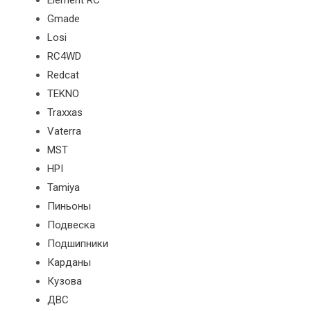
Element RC
Gmade
Losi
RC4WD
Redcat
TEKNO
Traxxas
Vaterra
MST
HPI
Tamiya
Пиньоны
Подвеска
Подшипники
Карданы
Кузова
ДВС