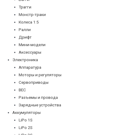
Трагги
Монстр-траки
Колеса 1:5
Ралли
Дрифт
Мини-модели
Аксессуары
Электроника
Аппаратура
Моторы и регуляторы
Сервоприводы
BEC
Разъемы и провода
Зарядные устройства
Аккумуляторы
LiPo 1S
LiPo 2S
LiPo 3S