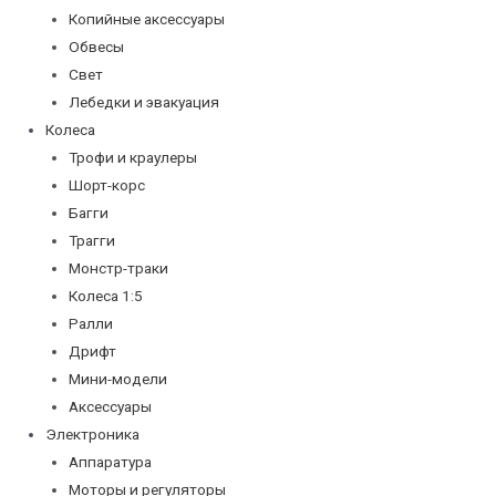
Копийные аксессуары
Обвесы
Свет
Лебедки и эвакуация
Колеса
Трофи и краулеры
Шорт-корс
Багги
Трагги
Монстр-траки
Колеса 1:5
Ралли
Дрифт
Мини-модели
Аксессуары
Электроника
Аппаратура
Моторы и регуляторы