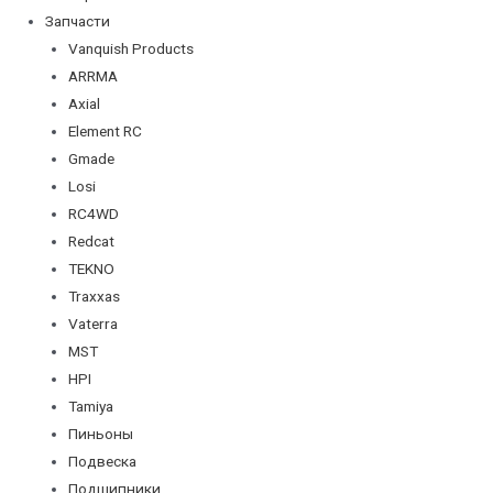
Запчасти
Vanquish Products
ARRMA
Axial
Element RC
Gmade
Losi
RC4WD
Redcat
TEKNO
Traxxas
Vaterra
MST
HPI
Tamiya
Пиньоны
Подвеска
Подшипники