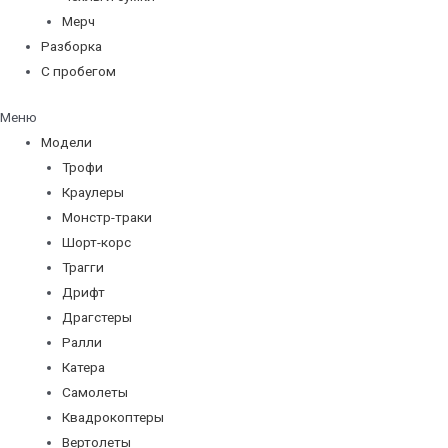
Мерч
Разборка
С пробегом
Меню
Модели
Трофи
Краулеры
Монстр-траки
Шорт-корс
Трагги
Дрифт
Драгстеры
Ралли
Катера
Самолеты
Квадрокоптеры
Вертолеты