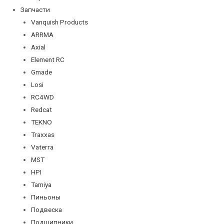
Запчасти
Vanquish Products
ARRMA
Axial
Element RC
Gmade
Losi
RC4WD
Redcat
TEKNO
Traxxas
Vaterra
MST
HPI
Tamiya
Пиньоны
Подвеска
Подшипники