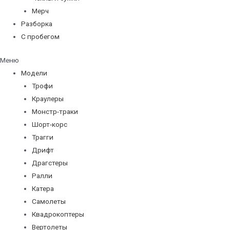
Мерч
Разборка
С пробегом
Меню
Модели
Трофи
Краулеры
Монстр-траки
Шорт-корс
Трагги
Дрифт
Драгстеры
Ралли
Катера
Самолеты
Квадрокоптеры
Вертолеты