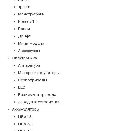
Трагги
Монстр-траки
Колеса 1:5
Ралли
Дрифт
Мини-модели
Аксессуары
Электроника
Аппаратура
Моторы и регуляторы
Сервоприводы
BEC
Разъемы и провода
Зарядные устройства
Аккумуляторы
LiPo 1S
LiPo 2S
LiPo 3S