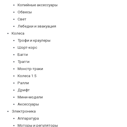
Копийные аксессуары
Обвесы
Свет
Лебедки и эвакуация
Колеса
Трофи и краулеры
Шорт-корс
Багги
Трагги
Монстр-траки
Колеса 1:5
Ралли
Дрифт
Мини-модели
Аксессуары
Электроника
Аппаратура
Моторы и регуляторы