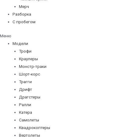
Мерч
Разборка
С пробегом
Меню
Модели
Трофи
Краулеры
Монстр-траки
Шорт-корс
Трагги
Дрифт
Драгстеры
Ралли
Катера
Самолеты
Квадрокоптеры
Вертолеты