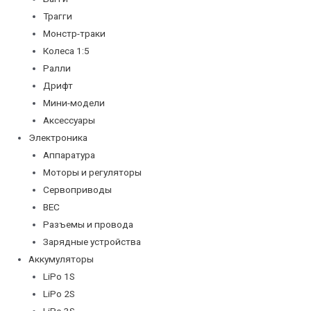
Трагги
Монстр-траки
Колеса 1:5
Ралли
Дрифт
Мини-модели
Аксессуары
Электроника
Аппаратура
Моторы и регуляторы
Сервоприводы
BEC
Разъемы и провода
Зарядные устройства
Аккумуляторы
LiPo 1S
LiPo 2S
LiPo 3S