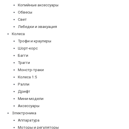
Копийные аксессуары
Обвесы
Свет
Лебедки и эвакуация
Колеса
Трофи и краулеры
Шорт-корс
Багги
Трагги
Монстр-траки
Колеса 1:5
Ралли
Дрифт
Мини-модели
Аксессуары
Электроника
Аппаратура
Моторы и регуляторы