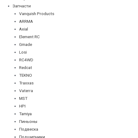
Запчасти
Vanquish Products
ARRMA
Axial
Element RC
Gmade
Losi
RC4WD
Redcat
TEKNO
Traxxas
Vaterra
MST
HPI
Tamiya
Пиньоны
Подвеска
Подшипники