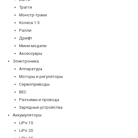
Трагги
Монстр-траки
Колеса 1:5
Ралли
Дрифт
Мини-модели
Аксессуары
Электроника
Аппаратура
Моторы и регуляторы
Сервоприводы
BEC
Разъемы и провода
Зарядные устройства
Аккумуляторы
LiPo 1S
LiPo 2S
LiPo 3S