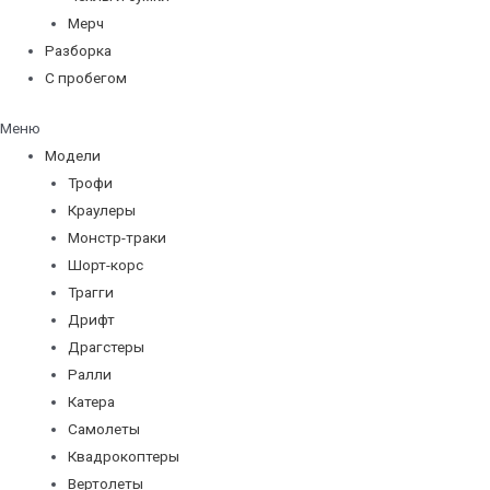
Мерч
Разборка
С пробегом
Меню
Модели
Трофи
Краулеры
Монстр-траки
Шорт-корс
Трагги
Дрифт
Драгстеры
Ралли
Катера
Самолеты
Квадрокоптеры
Вертолеты