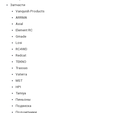
Запчасти
Vanquish Products
ARRMA
Axial
Element RC
Gmade
Losi
RC4WD
Redcat
TEKNO
Traxxas
Vaterra
MST
HPI
Tamiya
Пиньоны
Подвеска
Подшипники