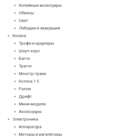
Копийные аксессуары
Обвесы
Свет
Лебедки и эвакуация
Колеса
Трофи и краулеры
Шорт-корс
Багги
Трагги
Монстр-траки
Колеса 1:5
Ралли
Дрифт
Мини-модели
Аксессуары
Электроника
Аппаратура
Моторы и регуляторы