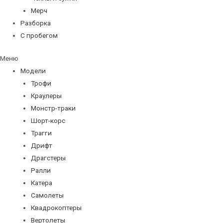
Мерч
Разборка
С пробегом
Меню
Модели
Трофи
Краулеры
Монстр-траки
Шорт-корс
Трагги
Дрифт
Драгстеры
Ралли
Катера
Самолеты
Квадрокоптеры
Вертолеты