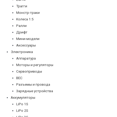
Трагги
Монстр-траки
Колеса 1:5
Ралли
Дрифт
Мини-модели
Аксессуары
Электроника
Аппаратура
Моторы и регуляторы
Сервоприводы
BEC
Разъемы и провода
Зарядные устройства
Аккумуляторы
LiPo 1S
LiPo 2S
LiPo 3S