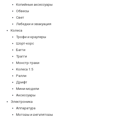
Копийные аксессуары
Обвесы
Свет
Лебедки и эвакуация
Колеса
Трофи и краулеры
Шорт-корс
Багги
Трагги
Монстр-траки
Колеса 1:5
Ралли
Дрифт
Мини-модели
Аксессуары
Электроника
Аппаратура
Моторы и регуляторы