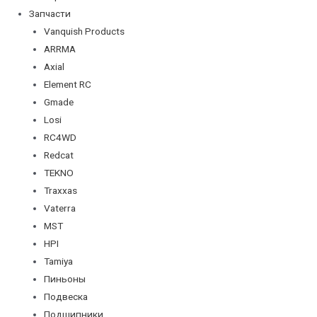
Запчасти
Vanquish Products
ARRMA
Axial
Element RC
Gmade
Losi
RC4WD
Redcat
TEKNO
Traxxas
Vaterra
MST
HPI
Tamiya
Пиньоны
Подвеска
Подшипники