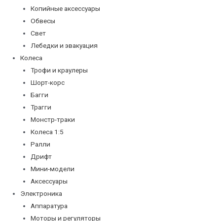
Копийные аксессуары
Обвесы
Свет
Лебедки и эвакуация
Колеса
Трофи и краулеры
Шорт-корс
Багги
Трагги
Монстр-траки
Колеса 1:5
Ралли
Дрифт
Мини-модели
Аксессуары
Электроника
Аппаратура
Моторы и регуляторы