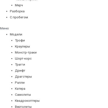
Мерч
Разборка
С пробегом
Меню
Модели
Трофи
Краулеры
Монстр-траки
Шорт-корс
Трагги
Дрифт
Драгстеры
Ралли
Катера
Самолеты
Квадрокоптеры
Вертолеты