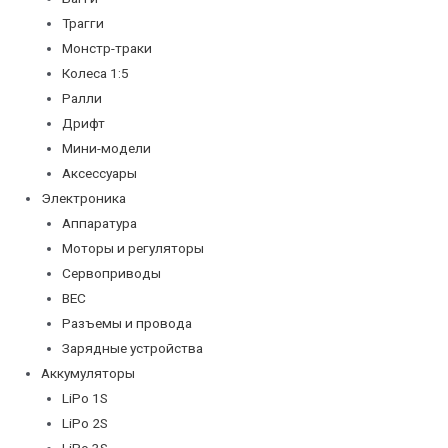
Трагги
Монстр-траки
Колеса 1:5
Ралли
Дрифт
Мини-модели
Аксессуары
Электроника
Аппаратура
Моторы и регуляторы
Сервоприводы
BEC
Разъемы и провода
Зарядные устройства
Аккумуляторы
LiPo 1S
LiPo 2S
LiPo 3S