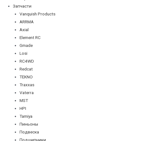
Запчасти
Vanquish Products
ARRMA
Axial
Element RC
Gmade
Losi
RC4WD
Redcat
TEKNO
Traxxas
Vaterra
MST
HPI
Tamiya
Пиньоны
Подвеска
Подшипники