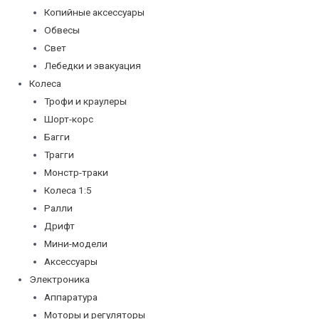
Копийные аксессуары
Обвесы
Свет
Лебедки и эвакуация
Колеса
Трофи и краулеры
Шорт-корс
Багги
Трагги
Монстр-траки
Колеса 1:5
Ралли
Дрифт
Мини-модели
Аксессуары
Электроника
Аппаратура
Моторы и регуляторы