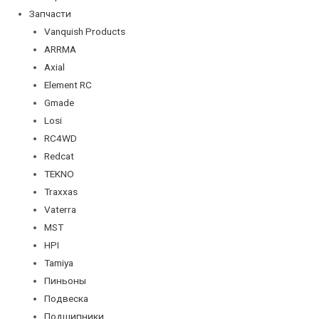
Запчасти
Vanquish Products
ARRMA
Axial
Element RC
Gmade
Losi
RC4WD
Redcat
TEKNO
Traxxas
Vaterra
MST
HPI
Tamiya
Пиньоны
Подвеска
Подшипники