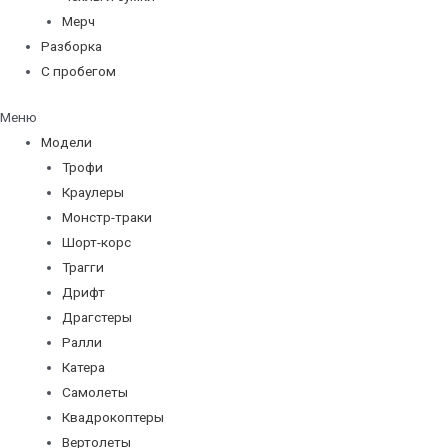
Мерч
Разборка
С пробегом
Меню
Модели
Трофи
Краулеры
Монстр-траки
Шорт-корс
Трагги
Дрифт
Драгстеры
Ралли
Катера
Самолеты
Квадрокоптеры
Вертолеты