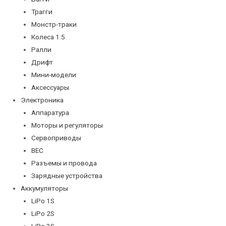
Трагги
Монстр-траки
Колеса 1:5
Ралли
Дрифт
Мини-модели
Аксессуары
Электроника
Аппаратура
Моторы и регуляторы
Сервоприводы
BEC
Разъемы и провода
Зарядные устройства
Аккумуляторы
LiPo 1S
LiPo 2S
LiPo 3S