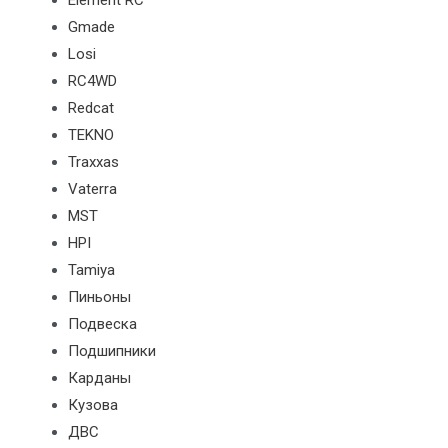
Element RC
Gmade
Losi
RC4WD
Redcat
TEKNO
Traxxas
Vaterra
MST
HPI
Tamiya
Пиньоны
Подвеска
Подшипники
Карданы
Кузова
ДВС