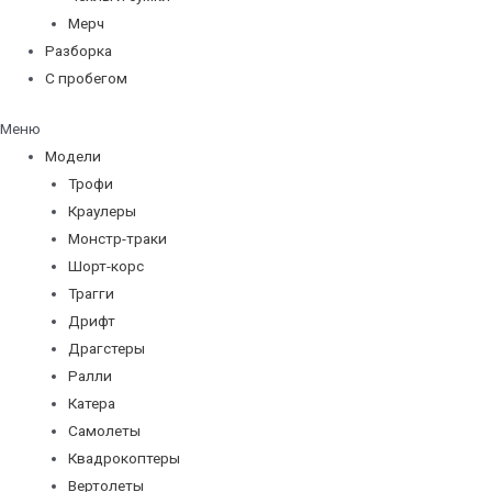
Мерч
Разборка
С пробегом
Меню
Модели
Трофи
Краулеры
Монстр-траки
Шорт-корс
Трагги
Дрифт
Драгстеры
Ралли
Катера
Самолеты
Квадрокоптеры
Вертолеты