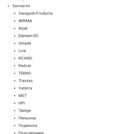
Запчасти
Vanquish Products
ARRMA
Axial
Element RC
Gmade
Losi
RC4WD
Redcat
TEKNO
Traxxas
Vaterra
MST
HPI
Tamiya
Пиньоны
Подвеска
Подшипники