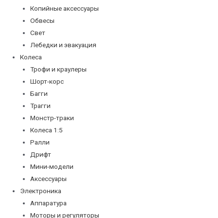
Копийные аксессуары
Обвесы
Свет
Лебедки и эвакуация
Колеса
Трофи и краулеры
Шорт-корс
Багги
Трагги
Монстр-траки
Колеса 1:5
Ралли
Дрифт
Мини-модели
Аксессуары
Электроника
Аппаратура
Моторы и регуляторы