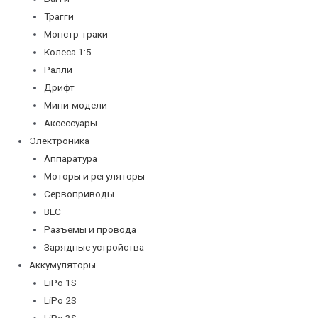
Трагги
Монстр-траки
Колеса 1:5
Ралли
Дрифт
Мини-модели
Аксессуары
Электроника
Аппаратура
Моторы и регуляторы
Сервоприводы
BEC
Разъемы и провода
Зарядные устройства
Аккумуляторы
LiPo 1S
LiPo 2S
LiPo 3S